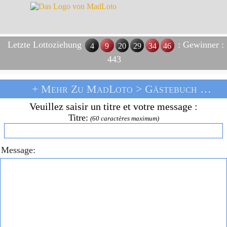
Letzte Lottoziehung
: Gewinner :
4
9
20
29
34
46
443
+ Mehr Zu MadLoto >
Gästebuch
> Eintrag Ins Gästebuch
Veuillez saisir un titre et votre message :
Titre:
(60 caractères maximum)
Message: