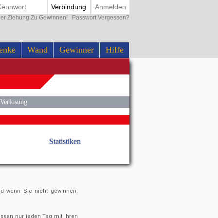
Verbindung
Anmelden
der Ziehung Zu Gewinnen!
Passwort Vergessen?
enke
Wand
Gewinner
Hilfe
Verlosung
Statistiken
d wenn Sie nicht gewinnen,
ssen nur jeden Tag mit Ihren