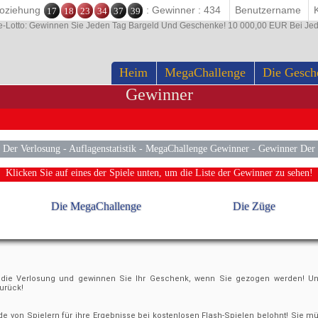
ttoziehung
: Gewinner : 434
17
18
23
34
37
39
e-Lotto: Gewinnen Sie Jeden Tag Bargeld Und Geschenke! 10 000,00 EUR Bei Je
Heim
MegaChallenge
Die Gesch
Gewinner
 Der Verlosung
-
Auflagenstatistik
-
MegaChallenge Gewinner
-
Gewinner Der 
Klicken Sie auf eines der Spiele unten, um die Liste der Gewinner zu sehen!
Die MegaChallenge
Die Züge
f die Verlosung und gewinnen Sie Ihr Geschenk, wenn Sie gezogen werden! Un
urück!
von Spielern für ihre Ergebnisse bei kostenlosen Flash-Spielen belohnt! Sie mü