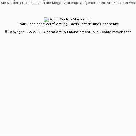
n: Sie werden automatisch in die Mega Challenge aufgenommen. Am Ende der Woc
Gratis Lotto ohne Verpflichtung, Gratis Lotterie und Geschenke
© Copyright 1999-2026 - DreamCentury Entertainment - Alle Rechte vorbehalten