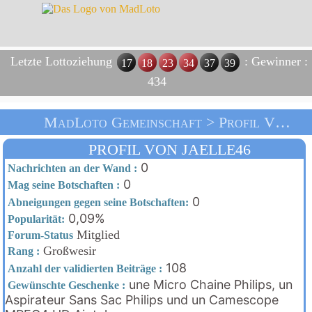
Letzte Lottoziehung
: Gewinner :
17
18
23
34
37
39
434
MadLoto Gemeinschaft > Profil Von Jaelle46 > Heim
PROFIL VON JAELLE46
0
Nachrichten an der Wand :
0
Mag seine Botschaften :
0
Abneigungen gegen seine Botschaften:
0,09%
Popularität:
Mitglied
Forum-Status
Großwesir
Rang :
108
Anzahl der validierten Beiträge :
une Micro Chaine Philips, un
Gewünschte Geschenke :
Aspirateur Sans Sac Philips und un Camescope