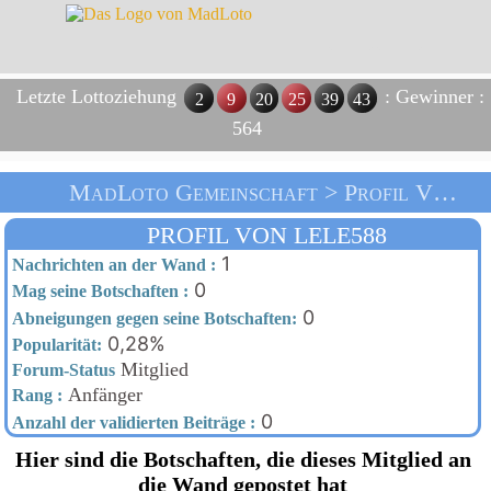
Letzte Lottoziehung
: Gewinner :
2
9
20
25
39
43
564
MadLoto Gemeinschaft > Profil Von Lele588 > Heim
PROFIL VON LELE588
1
Nachrichten an der Wand :
0
Mag seine Botschaften :
0
Abneigungen gegen seine Botschaften:
0,28%
Popularität:
Mitglied
Forum-Status
Anfänger
Rang :
0
Anzahl der validierten Beiträge :
Hier sind die Botschaften, die dieses Mitglied an
die Wand gepostet hat