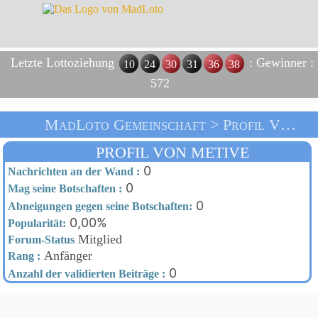
Letzte Lottoziehung
: Gewinner :
10
24
30
31
36
38
572
MadLoto Gemeinschaft > Profil Von Metive > Heim
PROFIL VON METIVE
0
Nachrichten an der Wand :
0
Mag seine Botschaften :
0
Abneigungen gegen seine Botschaften:
0,00%
Popularität:
Mitglied
Forum-Status
Anfänger
Rang :
0
Anzahl der validierten Beiträge :