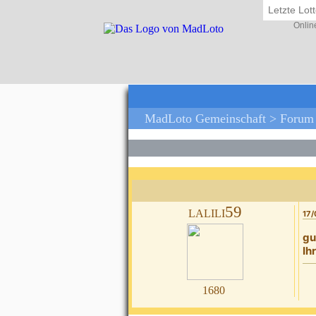
Letzte Lo
Onlin
MadLoto Gemeinschaft >
Forum
lalili59
17/
gu
Ih
1680