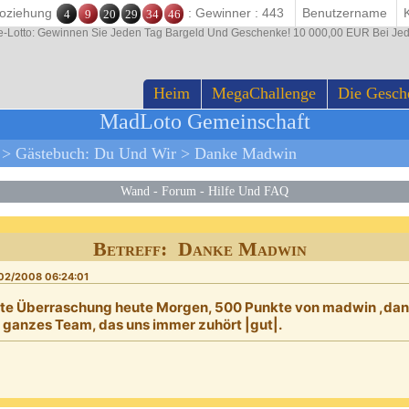
ttoziehung
: Gewinner : 443
4
9
20
29
34
46
e-Lotto: Gewinnen Sie Jeden Tag Bargeld Und Geschenke! 10 000,00 EUR Bei Je
Heim
MegaChallenge
Die Gesch
MadLoto Gemeinschaft
>
Gästebuch: Du Und Wir
>
Danke Madwin
Wand
-
Forum
-
Hilfe Und FAQ
Betreff: Danke Madwin
02/2008 06:24:01
te Überraschung heute Morgen, 500 Punkte von madwin ,dan
r ganzes Team, das uns immer zuhört |gut|.