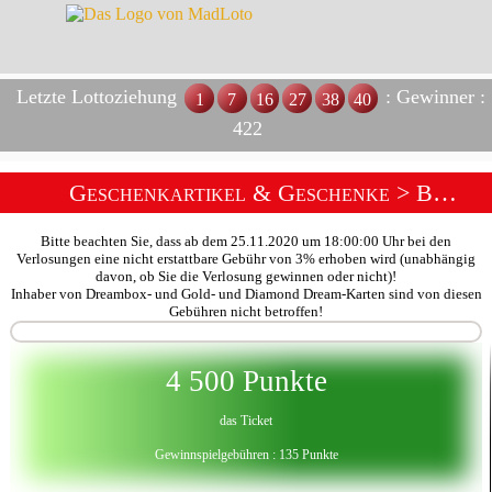
Letzte Lottoziehung
: Gewinner :
1
7
16
27
38
40
422
Geschenkartikel & Geschenke
>
Boutique Tombolas Bijoux
Bitte beachten Sie, dass ab dem 25.11.2020 um 18:00:00 Uhr bei den
Verlosungen eine nicht erstattbare Gebühr von 3% erhoben wird (unabhängig
davon, ob Sie die Verlosung gewinnen oder nicht)!
Inhaber von Dreambox- und Gold- und Diamond Dream-Karten sind von diesen
Gebühren nicht betroffen!
4 500 Punkte
das Ticket
Gewinnspielgebühren : 135 Punkte