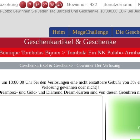
ttoziehung
: Gewinner : 422
1
7
16
27
38
40
e-Lotto: Gewinnen Sie Jeden Tag Bargeld Und Geschenke! 10 000,00 EUR Bei Je
Heim
MegaChallenge
Die Gesch
Geschenkartikel & Geschenke
Boutique Tombolas Bijoux
> Tombola Ein NK Pulabo-Armb
Geschenkartikel & Geschenke
-
Gewinner Der Verlosung
0 um 18:00:00 Uhr bei den Verlosungen eine nicht erstattbare Gebühr von 3% 
Verlosung gewinnen oder nicht)!
Dreambox- und Gold- und Diamond Dream-Karten sind von diesen Gebühren nic
G