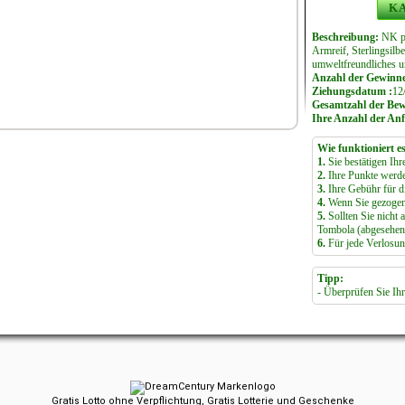
KA
Beschreibung:
NK pu
Armreif, Sterlingsil
umweltfreundliches u
Anzahl der Gewinne
Ziehungsdatum :
12
Gesamtzahl der Be
Ihre Anzahl der Anf
Wie funktioniert e
1.
Sie bestätigen Ihr
2.
Ihre Punkte werd
3.
Ihre Gebühr für di
4.
Wenn Sie gezogen
5.
Sollten Sie nicht 
Tombola (abgesehen 
6.
Für jede Verlosung
Tipp:
- Überprüfen Sie Ihr
Gratis Lotto ohne Verpflichtung, Gratis Lotterie und Geschenke