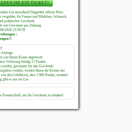
UFEN SIE EIN TICKET!
labo Gut aussehend Doppelter offener Herz-
ber vergoldet, für Frauen und Mädchen, Schmuck,
nd praktisches Geschenk
r :
ein Gewinner pro Ziehung
/06/2026 23:59:59
werbungen :
ragen:
0
s?
e Anfrage.
en von Ihrem Konto abgebucht.
ese Verlosung beträgt 57 Punkte .
 werden, gewinnen Sie das Geschenk!
ausgelost werden, werden Ihnen die Kosten der
von den Gebühren), also 1.900 Punkte, erstattet!
 gibt es nur ein Los.
e Postanschrift, um Ihr Geschenk zu erhalten!