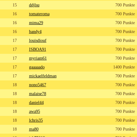
15
ddjlsu
700 Punkte
16
tomateroma
700 Punkte
16
mima29
700 Punkte
16
bandy4
700 Punkte
17
louisdiouf
700 Punkte
17
ISBOA91
700 Punkte
17
myriam61
700 Punkte
17
gaaaaado
1400 Punkte
17
mickaelfeldman
700 Punkte
18
nono5467
700 Punkte
18
malaise78
700 Punkte
18
daniel44
700 Punkte
18
awa95
700 Punkte
18
lchris35
700 Punkte
18
ma80
700 Punkte