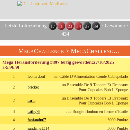
Letzte Lottoziehung
: Gewinner :
17
18
23
34
37
39
434
MegaChallenge
>
MegaChallenge Der Woche
Mega-Herausforderung #897 fertig geworden:
27/10/2025
23:59:59
1
leonardonl
un Câble D'Alimentation Coudé Cablepelado
un Ensemble De 9 Toppers Et Drapeaux
2
bricket
Pour Cupcakes Bob L'Éponge
un Ensemble De 9 Toppers Et Drapeaux
2
carla
Pour Cupcakes Bob L'Éponge
3
cathy78
une Bougie Bonbon en forme d'Etoile
4
fanfandu67
3000 Punkte
5
sandrine1314
3000 Punkte