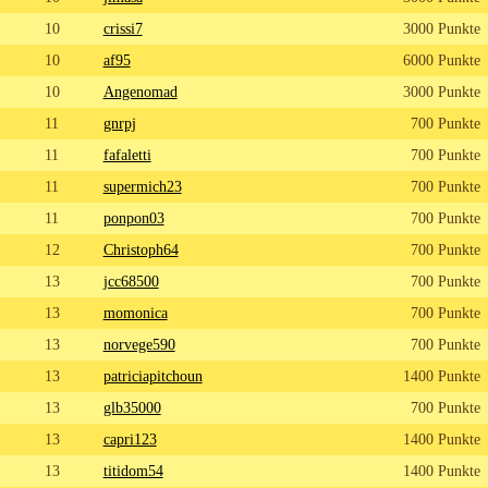
10
crissi7
3000 Punkte
10
af95
6000 Punkte
10
Angenomad
3000 Punkte
11
gnrpj
700 Punkte
11
fafaletti
700 Punkte
11
supermich23
700 Punkte
11
ponpon03
700 Punkte
12
Christoph64
700 Punkte
13
jcc68500
700 Punkte
13
momonica
700 Punkte
13
norvege590
700 Punkte
13
patriciapitchoun
1400 Punkte
13
glb35000
700 Punkte
13
capri123
1400 Punkte
13
titidom54
1400 Punkte