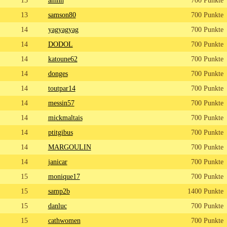
13
samson80
700 Punkte
14
yagyagyag
700 Punkte
14
DODOL
700 Punkte
14
katoune62
700 Punkte
14
donges
700 Punkte
14
toutpar14
700 Punkte
14
messin57
700 Punkte
14
mickmaltais
700 Punkte
14
ptitgibus
700 Punkte
14
MARGOULIN
700 Punkte
14
janicar
700 Punkte
15
monique17
700 Punkte
15
samp2b
1400 Punkte
15
danluc
700 Punkte
15
cathwomen
700 Punkte